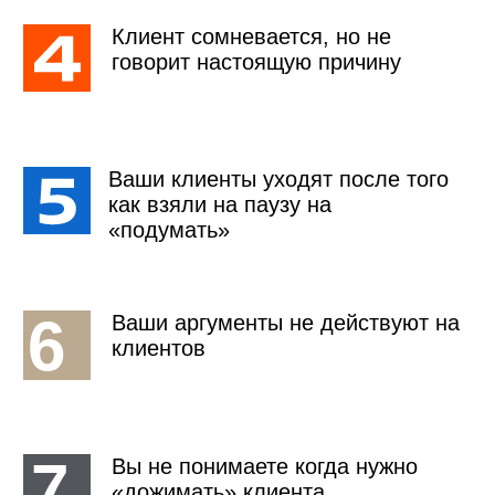
Почему клиент возражает: цена, недоверие, страх ошибки,
отсутствие срочности, непонимание выгоды
02
ИЗУЧАЕМ ТЕХНИКУ
Даём понятные инструменты: как реагировать, какие
вопросы задавать, как возвращать клиента к ценности
03
СОБИРАЕМ УНИВЕРСАЛЬНУЮ СХЕМУ
Берём реальные возражения, отрабатываем их на
конкретных случаях и составляем универсальную схему
под вас
2 ДНЯ -
РЕЗУЛЬТАТ НАВСЕГДА