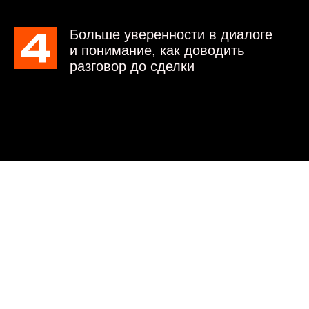
УЛ. БЕТОННАЯ, 4
8 800 700 09 56
© 2010–2026
ООО «ФИТ Автосервис»
Политика конфиденциальности
Договор-оферта
Согласие на обработку персональных
данных
Согласие на получение
рекламных материалов
Положение об организации и
проведении курсов