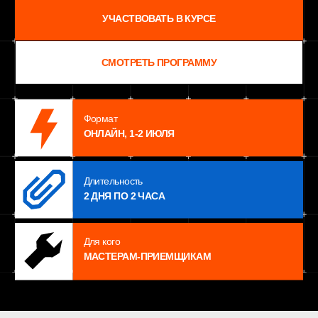
ОНЛАЙН, 1-2 ИЮЛЯ
ОСТАВИТЬ ЗАЯВКУ
Длительность
2 ДНЯ ПО 2 ЧАСА
Для кого
МАСТЕРАМ-ПРИЕМЩИКАМ
ВАМ ТОЧНО ПОДОЙДЕТ,
ЕСЛИ
Клиенты часто говорят «я подумаю», и
01
после этого пропадают
Вы снижаете цену, потому что не знаете, как
02
аргументировать ценность
После слова «дорого» разговор
03
становится неловким и сделка
разваливается
Клиент задаёт вопросы, а вы
04
чувствуете, что начинаете
оправдываться