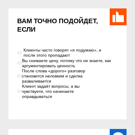
СКОРЕЕ НЕ ПОДОЙДЁТ,
ЕСЛИ
01
Вы ждёте волшебную фразу, которая будет
закрывать всех клиентов без работы с
диалогом
02
Вы хотите только послушать теорию, но не
готовы тренироваться на практических
ситуациях.
03
Вы считаете, что возражения надо
«дожимать», а не разбирать через
потребность клиента.
УЗНАЁТЕ
СЕБЯ?
Если хотя бы 3 из этих ситуаций про
вас — курс именно для вас