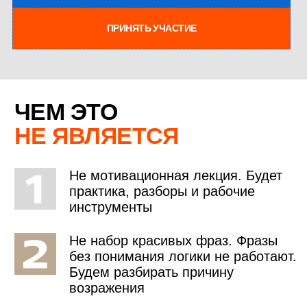
СПЕЦИАЛИСТ ПО ПРОДАЖАМ И КЛИЕНТСКОМУ СЕРВИСУ
В АВТОБИЗНЕСЕ
01
15 лет успешной работы
в автомобильном
бизнесе
02
C 18 лет
управляет
собственным бизнесом
03
10 лет
— в официальных дилерских
центрах
Jaguar Land Rover
04
Обучение в Академии
Jaguar Land Rover
(программа «Мастер-консультант»)
05
Выпускник международной школы
тренеров ICBT
FAQ