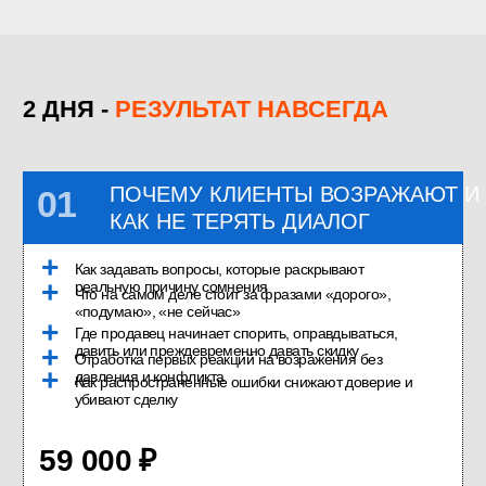
ЧЕМ ЭТО
НЕ ЯВЛЯЕТСЯ
Не мотивационная лекция. Будет
практика, разборы и рабочие
инструменты
Не набор красивых фраз.
Фразы
без понимания логики не работают.
Будем разбирать причину
возражения
Не обучение агрессивным
продажам.
Цель — не дожимать клиента, а
помогать ему принять решение
Не теория ради теории. Все
инструменты привязаны к
реальным ситуациям в
продажах