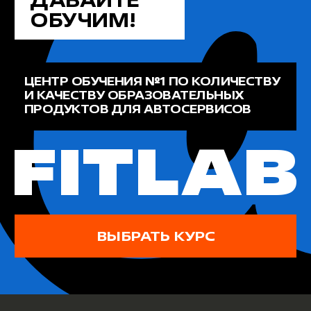
FITLAB
ОСТАВИТЬ ЗАЯВКУ
ВЫБРАТЬ КУРС
РАБОТАЕМ С 2013 ГОДА
обучаем владельцев и сотрудников
автосервисов на реальном опыте
крупнейшей федеральной сети
FIT
SERVICE
>6300
Руководителей выбрали
обучение в
FITLAB
СТО ЭКСПО,
МИМС, АВТОКОН