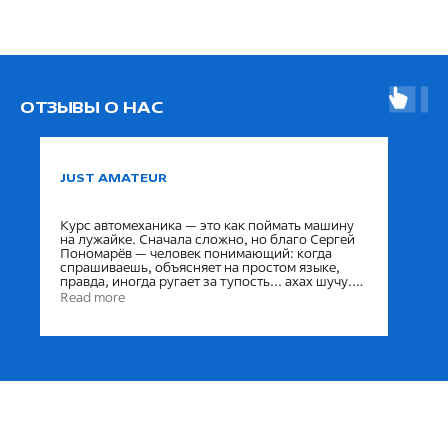
ОТЗЫВЫ О НАС
JUST AMATEUR
Курс автомеханика — это как поймать машину
на лужайке. Сначала сложно, но благо Сергей
Пономарёв — человек понимающий: когда
спрашиваешь, объясняет на простом языке,
правда, иногда ругает за тупость... ахах шучу.
Не, на самом деле очень полезный курс, я не
Read more
жалею о том, что тратил своё время на него, да
и ещё у них всегда есть халявный кофе и
шоколадки, за что тоже респект 😄.
В общем, спасибо за полезные знания и много
смеха! Я очень рад, что прошёл курс!