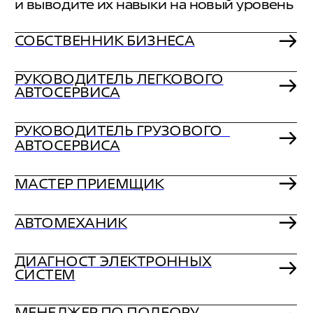
БАЗОВЫЕ КУРСЫ
Покажем зоны роста вашего автосервиса
и поделимся готовыми решениями для
внедрения
РУКОВОДИТЕЛЬ
РУКОВОДИТЕЛЬ
ЛЕГКОВОГО
ЛЕГКОВОГО
МАСТЕР-
МАСТЕР-
АВТОСЕРВИСА
АВТОСЕРВИСА
ПРИЁМЩИК
ПРИЁМЩИК
АВТОМЕХАНИК
АВТОМЕХАНИК
ДИАГНОСТ
ДИАГНОСТ
ЭЛЕКТРОННЫХ
ЭЛЕКТРОННЫХ
ОБСЛУЖИВАНИЕ
ОБСЛУЖИВАНИЕ