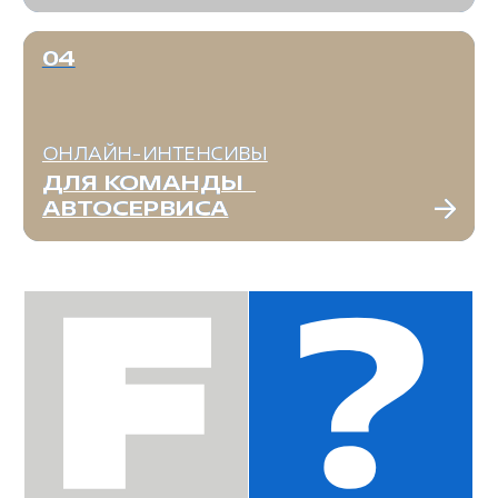
ОБУЧАЕМ
КОМАНДЫ ЛЕГКО
ВСЁ ПОД КОНТРОЛЕМ
Рейтинговая система
показывает вовлечённость
и прогресс каждого сотрудника
УДОБНОЕ ПЛАНИРОВАНИЕ
Все даты интенсивов
выкладываем заранее
в удобном планировщике
СЛЕДИМ ЗА УЧАСТИЕМ