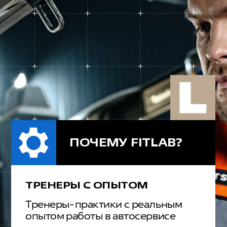
отзывы в «2ГИС» и в «Яндексе»
средняя
5,0
оценка
средняя
5,0
оценка
УЧИТЕСЬ БЕЗ ОГРАНИЧЕНИЙ
Подписка открывает доступ
ко всем нашим курсам
и интенсивам на целый год*
ДОСТУП К ЭКСКЛЮЗИВНЫМ
КУРСАМ ПО ПОДПИСКЕ