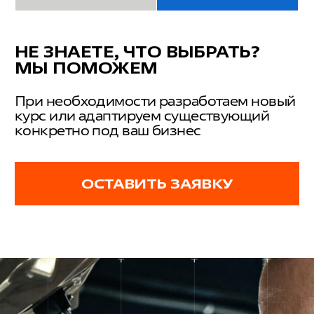
Сообщим, если команда не
обучалась более 3 месяцев
ПОДДЕРЖКА ТРЕНЕРОВ
Быстрая обратная связь
по запросу
ПОМОЩЬ
С ОРГАНИЗАЦИЕЙ
Менеджеры помогут записать
сотрудников и ответят
на любые вопросы
ОЦЕНКА КЛИЕНТОВ
Мы ценим ваши отзывы и гордимся
результатами нашей работы. Читайте