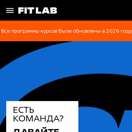
е программы курсов были обновлены в 2026 году
ЕСТЬ
КОМАНДА?
ДАВАЙТЕ
ОБУЧИМ!
ЦЕНТР ОБУЧЕНИЯ №1 ПО КОЛИЧЕСТВУ
ОСТАВИТЬ ЗАЯВКУ
И КАЧЕСТВУ ОБРАЗОВАТЕЛЬНЫХ
ПРОДУКТОВ ДЛЯ АВТОСЕРВИСОВ