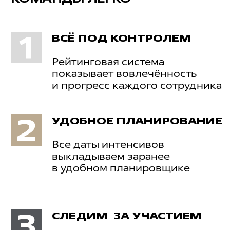
БЛИЖАЙШИЕ
СОБЫТИЯ
автомеханикам
руководителя
КУРС МАСТЕР ЦЕХА
КУРС РУКОВ
ГРУЗОВОГО
АВТОСЕРВИС
Увеличьте выручку автосервиса в 1,5 раза,
Практический курс 
правильно организовав работу ремонтной
управлять сервисо
зоны
через цифры, поня
регламенты и кома
ОНЛАЙН / 3.08
ОНЛАЙН / 7.09