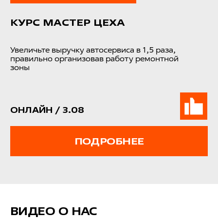
ДЛЯ РУКОВОДИТЕЛЕЙ
СТО ЧАТ
ДЛЯ АВТОМЕХАНИКОВ
ИСТОРИИ ИЗ ЖИЗНИ
ДЛЯ ДИАГНОСТОВ
СНГ. ИСТОРИИ ИЗ ЖИЗНИ
Реферальная программа
НОВОСИБИРСК
УЛ. БЕТОННАЯ, 4
8 800 700 09 56
© 2010–2026
ООО «ФИТ Автосервис»
Политика конфиденциальности
Договор-оферта
Согласие на обработку
персональных данных