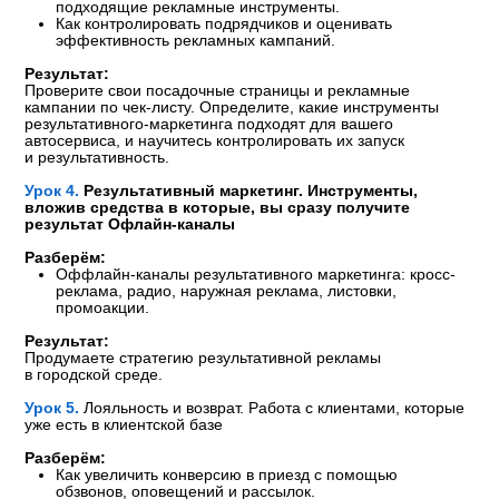
ЧТО ВЫ ПОЛУЧИТЕ НА
КУРСЕ
1
ПРАКТИЧЕСКАЯ НАПРАВЛЕННОСТЬ
Дадим инструменты проверенные опытом сети FIT
SERVICE: 16 лет и 300+ СТО
Вы опрелите цели и стратегии роста автосервиса
Поймёте, когда выгоднее нанять маркетолога,
а когда — подрядчиков
2
ГОТОВАЯ СТРАТЕГИЯ
ПРОДВИЖЕНИЯ
Разбор каждого этапа маркетинга — от анализа
конкурентов до возврата клиентов в автосервис
Выберете лучшие рекламные каналы
и научитесь их оценивать
Создадите сильное предложение для клиентов
и выстроите системный маркетинг