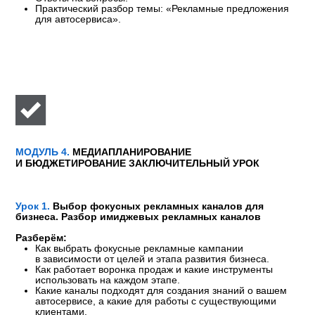
кампании по чек-листу. Определите, какие инструменты
результативного-маркетинга подходят для вашего
автосервиса, и научитесь контролировать их запуск
и результативность.
Урок 4.
Результативный маркетинг. Инструменты,
вложив средства в которые, вы сразу получите
результат Офлайн-каналы
Разберём:
Оффлайн-каналы результативного маркетинга: кросс-
реклама, радио, наружная реклама, листовки,
промоакции.
Результат:
Продумаете стратегию результативной рекламы
в городской среде.
Урок 5.
Лояльность и возврат. Работа с клиентами, которые
уже есть в клиентской базе
Разберём:
Как увеличить конверсию в приезд с помощью
обзвонов, оповещений и рассылок.
Воронки сервисных оповещений и напоминаний.
Рекламные рассылки.
Реферальная программа.
Результат:
Сможете расписать систему оповещений и напоминаний
для своего автосервиса, разработать стратегию
регулярного обзвона базы клиентов, запустить тестовую
рассылку и организовать реферальную акцию для
привлечения новых клиентов через рекомендации.
Воркшоп
«Составление плана обзвона и медиаплана
рекламных рассылок»
Разберём:
Ответы на вопросы.
Составление плана обзвона и медиаплана рекламных