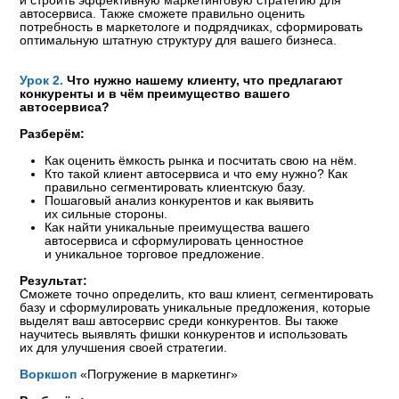
автосервиса
Разберём:
Виды рекламных предложений для автосервиса:
имиджевые, акционные, прямые.
Как создать знания о вашем автосервисе
и сформировать потребность у клиентов.
Какие предложения создают отложенный спрос,
а какие мотивируют записаться на услуги здесь
и сейчас.
Как разработать эффективные акции, определить
их периодичность, цели и ключевые метрики.
Результат:
Сможете упаковать преимущества своего автосервиса
в продающие рекламные предложения, сформировать
стратегию клиентских предложений и составить график
рекламных кампаний. Определите, какие виды рекламы
привлекут новых клиентов, а какие помогут удержать
существующих. Разработаете план акций с учётом
их целей, сроков и эффективности.
Воркшоп
«Рекламные предложения для автосервиса»
Разберём:
Ответы на вопросы.
Практический разбор темы: «Рекламные предложения
для автосервиса».