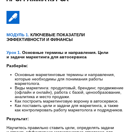
автосервиса и сформулировать ценностное
и уникальное торговое предложение.
Результат:
Сможете точно определить, кто ваш клиент, сегментировать
базу и сформулировать уникальные предложения, которые
выделят ваш автосервис среди конкурентов. Вы также
научитесь выявлять фишки конкурентов и использовать
их для улучшения своей стратегии.
Воркшоп
«Погружение в маркетинг»
Разберём:
Ответы на вопросы.
Практический разбор тем: «Сегментирования
клиентов» и «Выявление уникального товарного
предложения своего автосервиса»
Результат:
Сравните различные системы налогообложения
применительно к своему бизнесу.
МОДУЛЬ 2.
ЧТО РЕКЛАМИРОВАТЬ АВТОСЕРВИСУ
Урок 1.
Разработка рекламных кампаний для