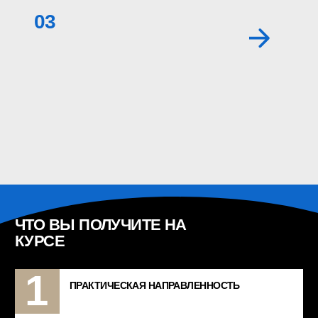
ДЛЯ РУКОВОДИТЕЛЕЙ
СТО ЧАТ
ДЛЯ АВТОМЕХАНИКОВ
ИСТОРИИ ИЗ ЖИЗНИ
ДЛЯ ДИАГНОСТОВ
СНГ. ИСТОРИИ ИЗ ЖИЗНИ
Реферальная программа
НОВОСИБИРСК
УЛ. БЕТОННАЯ, 4
8 800 700 09 56
© 2010–2026
ООО «ФИТ Автосервис»
Политика конфиденциальности
Договор-оферта
Согласие на обработку персональных
данных
Согласие на получение
рекламных материалов