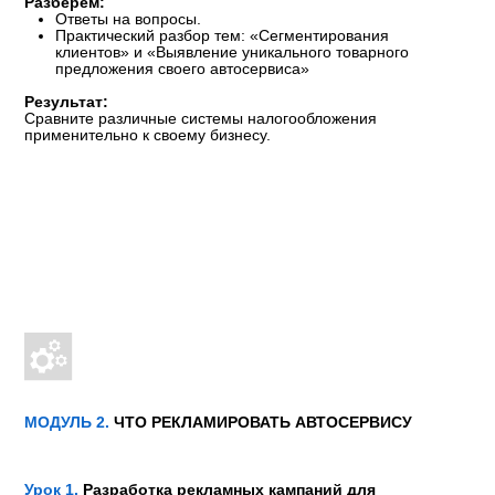
МОДУЛЬ 4.
МЕДИАПЛАНИРОВАНИЕ
И БЮДЖЕТИРОВАНИЕ ЗАКЛЮЧИТЕЛЬНЫЙ УРОК
Урок 1.
Выбор фокусных рекламных каналов для
бизнеса. Разбор имиджевых рекламных каналов
Разберём:
Как выбрать фокусные рекламные кампании
в зависимости от целей и этапа развития бизнеса.
Как работает воронка продаж и какие инструменты
использовать на каждом этапе.
Какие каналы подходят для создания знаний о вашем
автосервисе, а какие для работы с существующими
клиентами.
Кто нужен для запуска рекламных кампаний и как
распределить бюджет.
Как работают охватные рекламные каналы (радио, ТВ,
наружная реклама, СМИ, видео-реклама,
спецпроекты).
Как измерять эффективность имиджевой рекламы.
Результат:
Научитесь определять фокусные рекламные каналы для
своего бизнеса и разработаете стратегию охватных
кампаний. Определитесь, какими силами реализовывать
рекламу и какой бюджет на неё выделять. Составите
концепцию для наружной рекламы, сценарии для
рекламных видео- и аудиороликов. Научитесь
контролировать процесс запуска и оценивать результат
рекламных кампаний.
Урок 2.
Контент-маркетинг для автосервиса
Разберём:
Как вести социальные сети автосервиса: стратегии,
контент и точки контроля для руководителя.
Как работать с блогерами: поиск, взаимодействие,
оценка эффективности.