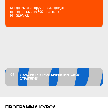
МОДУЛЬ 1.
КЛЮЧЕВЫЕ ПОКАЗАТЕЛИ
ЭФФЕКТИВНОСТИ И ФИНАНСЫ
Урок 1.
Основные термины и направления. Цели
и задачи маркетинга для автосервиса
Разберём:
Основные маркетинговые термины и направления,
которые необходимы для понимания работы
маркетолога.
Виды маркетинга: продуктовый, брендинг, продвижение
(офлайн и онлайн), работа с базой, ценообразование,
аналитика и место продажи.
Как построить маркетинговую воронку в автосервисе.
Как поставить цели и задачи для маркетинга, а также
как контролировать работу маркетолога и подрядчиков.
Результат:
Научитесь правильно ставить цели, определять задачи
и строить эффективную маркетинговую стратегию для
автосервиса. Также сможете правильно оценить
потребность в маркетологе и подрядчиках, сформировать
оптимальную штатную структуру для вашего бизнеса.
Урок 2.
Что нужно нашему клиенту, что предлагают
конкуренты и в чём преимущество вашего
автосервиса?
Разберём:
Как оценить ёмкость рынка и посчитать свою на нём.
Кто такой клиент автосервиса и что ему нужно? Как
правильно сегментировать клиентскую базу.
Пошаговый анализ конкурентов и как выявить
их сильные стороны.
Как найти уникальные преимущества вашего