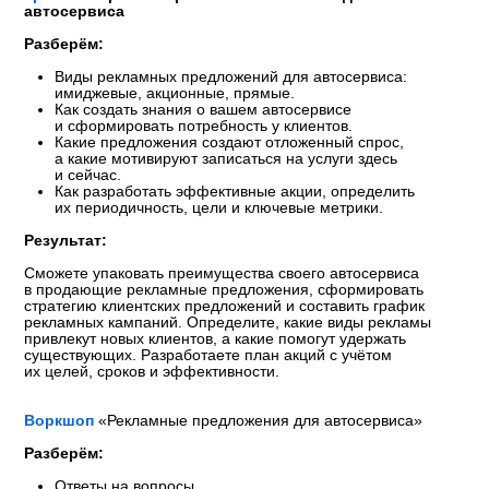
Как размещаться в СМИ и на контент-площадках:
алгоритм работы и контроль.
Кто нужен для запуска контент-маркетинга и как
измерять его результат.
Результат:
Сможете разработать стратегию ведения социальных сетей
и составить контент-план. Определите, как эффективно
работать с блогерами и СМИ, какие инструменты
использовать для продвижения и как оценивать результаты
кампаний.
Воркшоп
«Онлайн-разбор социальных сетей»
Разберём:
Ответы на вопросы.
Онлайн-разбор социальных сетей участников курса.
Урок 3.
Performance-маркетинг. Инструменты, вложив
средства в которые, вы сразу получите результат.
Онлайн-каналы
Разберём:
Какие онлайн-каналы результативный маркетинга
обеспечивают быстрый результат: реклама на картах,
контекст, Продвижение в поисковых системах,
таргетированная реклама.
Какие инструменты необходимы для запуска: сайт,
одностраничник, телефония, мессенджеры,
оформленные карточки на георесурсах.
Как подготовить продуктовое предложение и выбрать
подходящие рекламные инструменты.
Как контролировать подрядчиков и оценивать
эффективность рекламных кампаний.
Результат:
Проверите свои посадочные страницы и рекламные