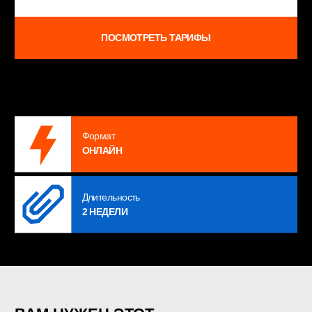
Формат
ОСТАВИТЬ ЗАЯВКУ
ОНЛАЙН
Длительность
2 НЕДЕЛИ
ВАМ НУЖЕН ЭТОТ
КУРС
01
ЕСЛИ НЕ ПОНИМАЕТЕ, КАК РАБОТАЕТ
МАРКЕТИНГ
02
ЕСЛИ НЕ ЗНАЕТЕ, КТО ВАМ НУЖЕН —
МАРКЕТОЛОГ ИЛИ ПОДРЯДЧИКИ
03
ЕСЛИ У ВАС МАЛО КЛИЕНТОВ И НУЖНО
03
УВЕЛИЧИТЬ ЗАПИСИ БЕЗ СКИДОК
И ДЕМПИНГА