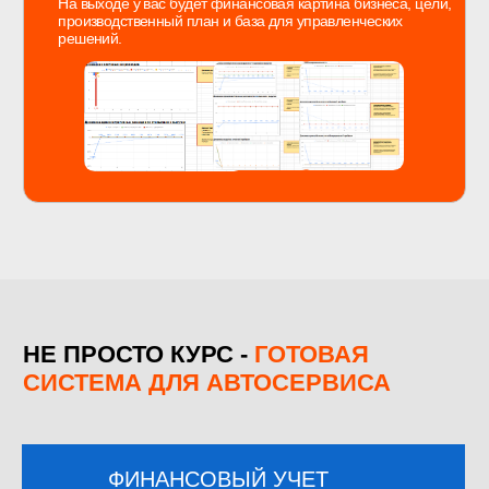
ЧТО ВЫ
СМОЖЕТЕ
СДЕЛАТЬ В
ПОНЕДЕЛЬНИК
Собрать остатки на всех кошельках
бизнеса и увидеть реальный
денежный контур
Разложить расходы по видам и
перестать смотреть на прибыль
вслепую
Собрать первый ДДС и понять,
куда реально уходят деньги
Посчитать капитал компании и
понять, где свои деньги, а где
обязательства