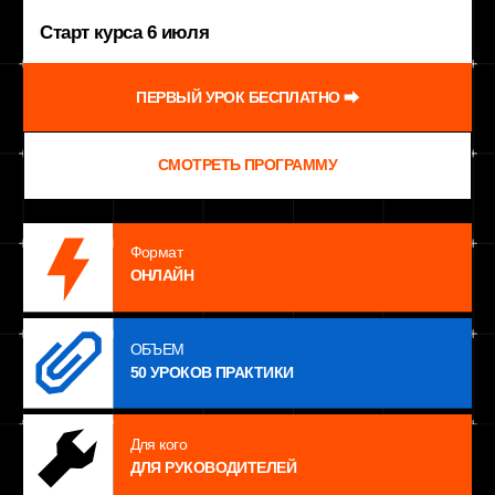
ОСТАВИТЬ ЗАЯВКУ
Формат
ОНЛАЙН
ОБЪЕМ
50 УРОКОВ ПРАКТИКИ
Для кого
ДЛЯ РУКОВОДИТЕЛЕЙ
ВАМ ТОЧНО ПОДОЙДЕТ,
ЕСЛИ
вы владелец или руководитель
автосервиса и хотите понимать
01
реальные деньги бизнеса
выручка есть, а свободных денег постоянно
02
не хватает
вам нужен не бухгалтерский шум, а
03
управленческие отчеты для принятия
решений
вы хотите видеть точку А, собрать
04
систему учета и прийти к понятной