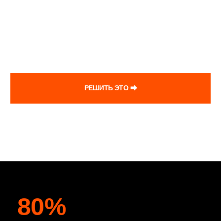
КАК ЭТО РАБОТАЕТ
01
СОБЕРЁТЕ ТОЧКУ А
Зафиксируете текущее положение бизнеса: деньги,
активы, обязательства, расходы, отчеты и слабые места.
02
СОБЕРЁТЕ ОТЧЕТЫ
Последовательно заполните ДДС, ОПиУ, Баланс,
платежный календарь, таблицы по расходам, капиталу и
кредитной нагрузке.