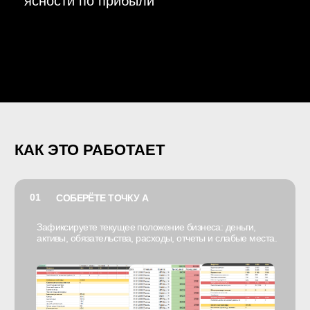
+
Поймёте, сколько автосервис реально
зарабатывает, а не сколько просто проходит по
выручке
+
Соберёте понятные управленческие отчёты: ДДС,
ОПиУ, Баланс и начнёте принимать решения на
цифрах
+
Научитесь считать капитал бизнеса, кредитную
нагрузку, рентабельность и видеть финансовое
здоровье сервиса целиком.
+
Получите готовые шаблоны, таблицы и
финмодель, которые можно сразу внедрить в свой
автосервис
ВЗЯТЬ КУРС
ЧЕМ ЭТО
НЕ ЯВЛЯЕТСЯ
Не бухгалтерский курс ради
бухгалтерии — только то, что
помогает управлять автосервисом