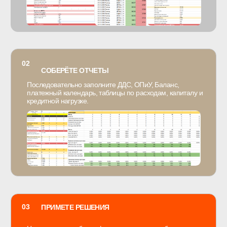
Не сухая теория из учебника —
внутри практические задания,
шаблоны и управленческие
решения
Не набор красивых терминов —
каждый блок собирается на
данных вашего бизнеса
Не для тех, кто хочет
«подумать» — для тех, кто
готов действовать