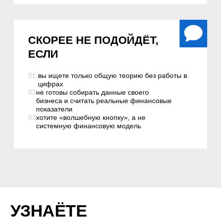
Выручка вроде есть, а свободных
денег постоянно не хватает
Непонятно, сколько можно
выводить из бизнеса без удара по
обороту
Нет ясности по активам,
обязательствам и реальному
капиталу компании
Расходы есть, но непонятно,
какие из них тянут прибыль
вниз сильнее всего
Кассовые разрывы случаются
внезапно, потому что нет
платежного календаря