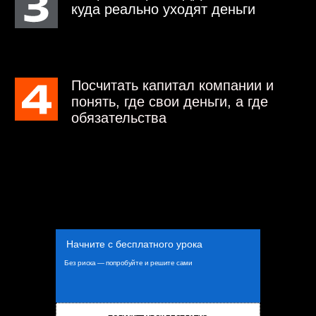
ДЛЯ РУКОВОДИТЕЛЕЙ
СТО ЧАТ
ДЛЯ АВТОМЕХАНИКОВ
ИСТОРИИ ИЗ ЖИЗНИ
ДЛЯ ДИАГНОСТОВ
СНГ. ИСТОРИИ ИЗ ЖИЗНИ
Реферальная программа
НОВОСИБИРСК
УЛ. БЕТОННАЯ, 4
8 800 700 09 56
Начните с бесплатного урока
© 2010–2026
Без риска — попробуйте и решите сами
ООО «ФИТ Автосервис»
Политика конфиденциальности
Договор-оферта