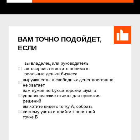
точке Б
СКОРЕЕ НЕ ПОДОЙДЁТ,
ЕСЛИ
01
вы ищете только общую теорию без работы в
цифрах
02
не готовы собирать данные своего
бизнеса и считать реальные финансовые
показатели
03
хотите «волшебную кнопку», а не
системную финансовую модель
УЗНАЁТЕ
СЕБЯ?
Если хотя бы 3 из этих ситуаций про
вас — курс именно для вас