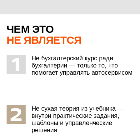
ЭКСПЕРТ В ФИНАНСАХ И
УПРАВЛЕНИИ
ЭКСПЕРТ В ФИНАНСАХ И УПРАВЛЕНИИ
01
Управляющий сети автосервисов «АМ-Сервис» (г.
Новороссийск).
02
Математик-программист с 2000 года. Бизнес-
практик с 2004 года
03
Выпускник 30+ курсов FITLAB, Групп-Авто и др.
04
Постоянный спикер отраслевых конференций с
2020 года